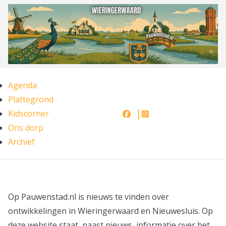
Ga
naar
de
inhoud
Agenda
Plattegrond
Kidscorner
Ons dorp
Archief
Op Pauwenstad.nl is nieuws te vinden over
ontwikkelingen in Wieringerwaard en Nieuwesluis. Op
deze website staat, naast nieuws, informatie over het