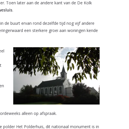
older. Toen later aan de andere kant van de De Kolk
esluis
.
e buurt ervan rond dezelfde tijd nog vijf andere
ieringerwaard een sterkere groei aan woningen kende
eel
t
den
oordeweeks alleen op afspraak.
 de polder Het Polderhuis, dit nationaal monument is in