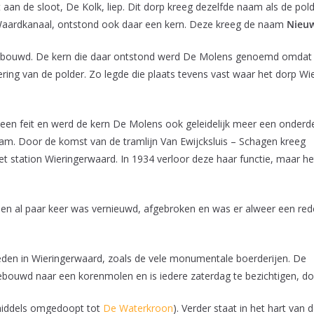
tot aan de sloot, De Kolk, liep. Dit dorp kreeg dezelfde naam als de p
t Waardkanaal, ontstond ook daar een kern. Deze kreeg de naam
Nieuw
ouwd. De kern die daar ontstond werd De Molens genoemd omdat in d
ing van de polder. Zo legde die plaats tevens vast waar het dorp W
een feit en werd de kern De Molens ook geleidelijk meer een onderd
aam. Door de komst van de tramlijn Van Ewijcksluis – Schagen kreeg
 station Wieringerwaard. In 1934 verloor deze haar functie, maar he
ussen al paar keer was vernieuwd, afgebroken en was er alweer een re
eden in Wieringerwaard, zoals de vele monumentale boerderijen. De
ebouwd naar een korenmolen en is iedere zaterdag te bezichtigen, d
nmiddels omgedoopt tot
De Waterkroon
). Verder staat in het hart van