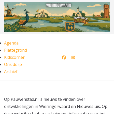
Ga
naar
de
inhoud
Agenda
Plattegrond
Kidscorner
Ons dorp
Archief
Op Pauwenstad.nl is nieuws te vinden over
ontwikkelingen in Wieringerwaard en Nieuwesluis. Op
deze website staat, naast nieuws, informatie over het