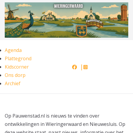
Ga
naar
de
inhoud
Agenda
Plattegrond
Kidscorner
Ons dorp
Archief
Op Pauwenstad.nl is nieuws te vinden over
ontwikkelingen in Wieringerwaard en Nieuwesluis. Op
deze website staat, naast nieuws, informatie over het