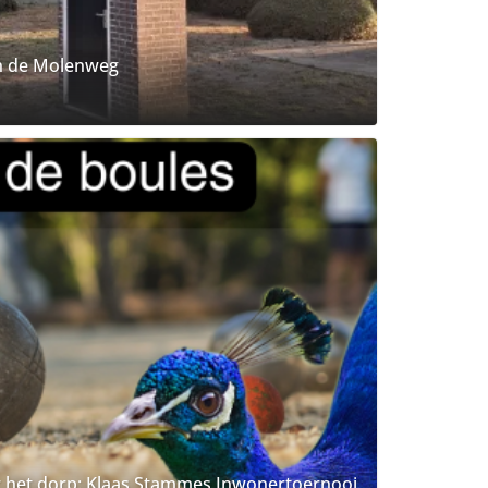
n de Molenweg
r het dorp: Klaas Stammes Inwonertoernooi