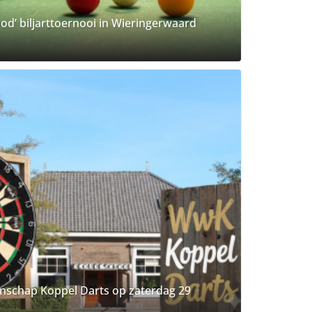
ood’ biljarttoernooi in Wieringerwaard
schap Koppel Darts op zaterdag 29