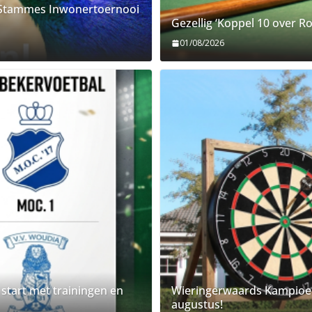
s Stammes Inwonertoernooi
Gezellig ‘Koppel 10 over R
01/08/2026
 start met trainingen en
Wieringerwaards Kampioen
augustus!