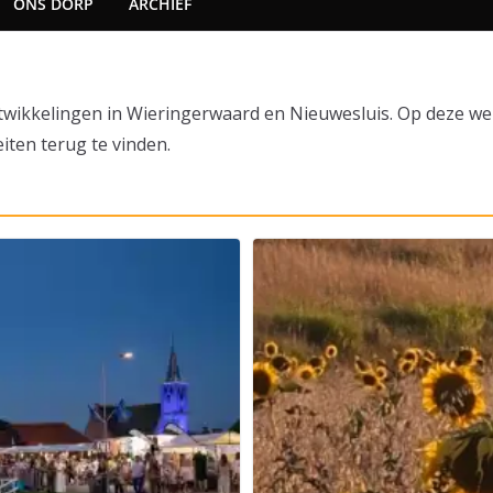
ONS DORP
ARCHIEF
twikkelingen in Wieringerwaard en Nieuwesluis. Op deze webs
iten terug te vinden.