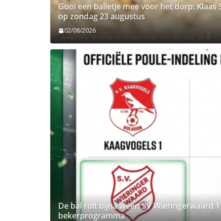
Gooi een balletje mee voor het dorp: Klaa
op zondag 23 augustus
02/08/2026
De bal rolt bijna weer: SV Wieringerwaard 1
bekerprogramma