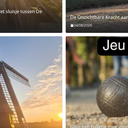
t sluisje tussen De
De Onzichtbare Kracht aa
04/08/2026
Gooi een balletje mee voo