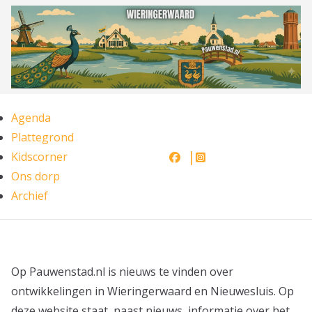
Ga
naar
de
inhoud
Agenda
Plattegrond
Kidscorner
Ons dorp
Archief
Op Pauwenstad.nl is nieuws te vinden over
ontwikkelingen in Wieringerwaard en Nieuwesluis. Op
deze website staat, naast nieuws, informatie over het