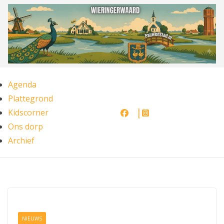
Ga
naar
de
inhoud
Agenda
Plattegrond
Kidscorner
Ons dorp
Archief
NIEUWS