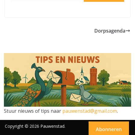
Dorpsagenda
Stuur nieuws of tips naar
pauwenstad@gmail.com
.
Copyright © 2026
Pauwenstad
.
Abonneren