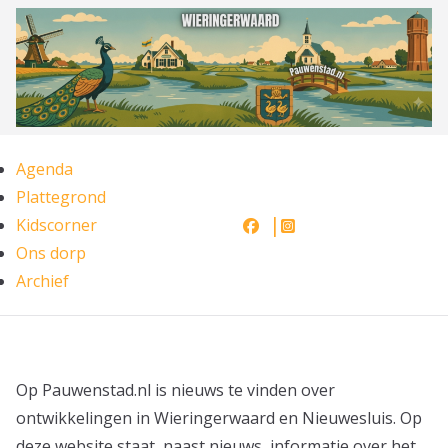
Ga
naar
de
inhoud
Agenda
Plattegrond
Kidscorner
Ons dorp
Archief
Op Pauwenstad.nl is nieuws te vinden over
ontwikkelingen in Wieringerwaard en Nieuwesluis. Op
deze website staat, naast nieuws, informatie over het